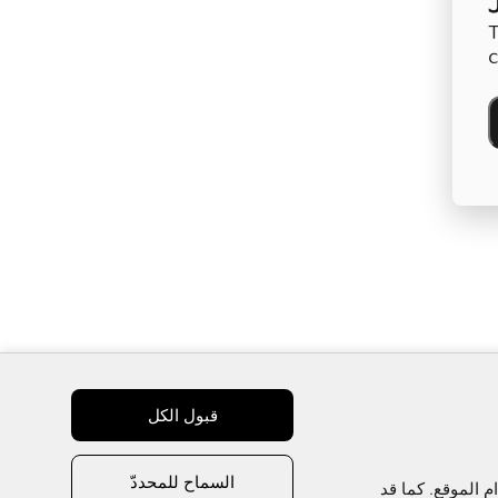
T
c
قبول الكل
السماح للمحددّ
نستخدم ملفات تعريف الارتباط  لتحسين تجربتك، وتخصيص المحتوى والإعلانات، وتوفير ميزات وسائل التواصل الاجتماعي، وتحليل استخدام الموقع. كما قد 