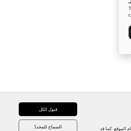
T
c
قبول الكل
السماح للمحددّ
نستخدم ملفات تعريف الارتباط  لتحسين تجربتك، وتخصيص المحتوى والإعلانات، وتوفير ميزات وسائل التواصل الاجتماعي، وتحليل استخدام الموقع. كما قد 