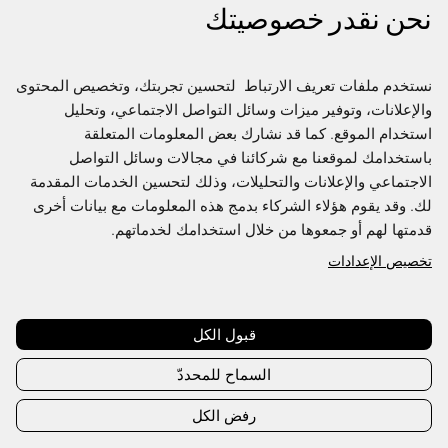
نحن نقدر خصوصيتك
نستخدم ملفات تعريف الارتباط  لتحسين تجربتك، وتخصيص المحتوى 
والإعلانات، وتوفير ميزات وسائل التواصل الاجتماعي، وتحليل 
استخدام الموقع. كما قد نشارك بعض المعلومات المتعلقة 
باستخدامك لموقعنا مع شركائنا في مجالات وسائل التواصل 
الاجتماعي والإعلانات والتحليلات، وذلك لتحسين الخدمات المقدمة 
لك. وقد يقوم هؤلاء الشركاء بدمج هذه المعلومات مع بيانات أخرى 
قدمتها لهم أو جمعوها من خلال استخدامك لخدماتهم.
تخصيص الإعدادات
Join us to access the full Directory
This content is exclusive to Fashion Futures members,
create an account or sign in to access
قبول الكل
السماح للمحددّ
Create account
Sign in
رفض الكل
Already have an account?