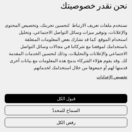
نحن نقدر خصوصيتك
نستخدم ملفات تعريف الارتباط  لتحسين تجربتك، وتخصيص المحتوى 
والإعلانات، وتوفير ميزات وسائل التواصل الاجتماعي، وتحليل 
استخدام الموقع. كما قد نشارك بعض المعلومات المتعلقة 
باستخدامك لموقعنا مع شركائنا في مجالات وسائل التواصل 
الاجتماعي والإعلانات والتحليلات، وذلك لتحسين الخدمات المقدمة 
لك. وقد يقوم هؤلاء الشركاء بدمج هذه المعلومات مع بيانات أخرى 
قدمتها لهم أو جمعوها من خلال استخدامك لخدماتهم.
تخصيص الإعدادات
Join us to access the full Directory
This content is exclusive to Fashion Futures members,
create an account or sign in to access
قبول الكل
السماح للمحددّ
Create account
Sign in
رفض الكل
Already have an account?