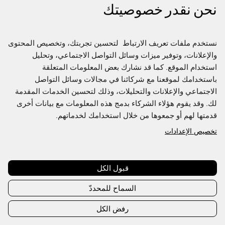
نحن نقدر خصوصيتك
نستخدم ملفات تعريف الارتباط  لتحسين تجربتك، وتخصيص المحتوى 
والإعلانات، وتوفير ميزات وسائل التواصل الاجتماعي، وتحليل 
استخدام الموقع. كما قد نشارك بعض المعلومات المتعلقة 
باستخدامك لموقعنا مع شركائنا في مجالات وسائل التواصل 
الاجتماعي والإعلانات والتحليلات، وذلك لتحسين الخدمات المقدمة 
لك. وقد يقوم هؤلاء الشركاء بدمج هذه المعلومات مع بيانات أخرى 
قدمتها لهم أو جمعوها من خلال استخدامك لخدماتهم.
تخصيص الإعدادات
Join us to access the full Directory
This content is exclusive to Fashion Futures members,
create an account or sign in to access
قبول الكل
السماح للمحددّ
Create account
Sign in
رفض الكل
Already have an account?