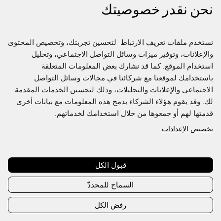
نحن نقدر خصوصيتك
نستخدم ملفات تعريف الارتباط  لتحسين تجربتك، وتخصيص المحتوى 
والإعلانات، وتوفير ميزات وسائل التواصل الاجتماعي، وتحليل 
استخدام الموقع. كما قد نشارك بعض المعلومات المتعلقة 
باستخدامك لموقعنا مع شركائنا في مجالات وسائل التواصل 
الاجتماعي والإعلانات والتحليلات، وذلك لتحسين الخدمات المقدمة 
لك. وقد يقوم هؤلاء الشركاء بدمج هذه المعلومات مع بيانات أخرى 
قدمتها لهم أو جمعوها من خلال استخدامك لخدماتهم.
تخصيص الإعدادات
Join us to access the full Directory
This content is exclusive to Fashion Futures members,
create an account or sign in to access
قبول الكل
السماح للمحددّ
Create account
Sign in
رفض الكل
Already have an account?