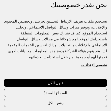
نحن نقدر خصوصيتك
نستخدم ملفات تعريف الارتباط  لتحسين تجربتك، وتخصيص المحتوى 
والإعلانات، وتوفير ميزات وسائل التواصل الاجتماعي، وتحليل 
استخدام الموقع. كما قد نشارك بعض المعلومات المتعلقة 
باستخدامك لموقعنا مع شركائنا في مجالات وسائل التواصل 
الاجتماعي والإعلانات والتحليلات، وذلك لتحسين الخدمات المقدمة 
لك. وقد يقوم هؤلاء الشركاء بدمج هذه المعلومات مع بيانات أخرى 
قدمتها لهم أو جمعوها من خلال استخدامك لخدماتهم.
تخصيص الإعدادات
Join us to access the full Directory
This content is exclusive to Fashion Futures members,
create an account or sign in to access
قبول الكل
السماح للمحددّ
Create account
Sign in
رفض الكل
Already have an account?