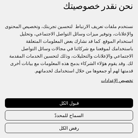
نحن نقدر خصوصيتك
نستخدم ملفات تعريف الارتباط  لتحسين تجربتك، وتخصيص المحتوى 
والإعلانات، وتوفير ميزات وسائل التواصل الاجتماعي، وتحليل 
استخدام الموقع. كما قد نشارك بعض المعلومات المتعلقة 
باستخدامك لموقعنا مع شركائنا في مجالات وسائل التواصل 
الاجتماعي والإعلانات والتحليلات، وذلك لتحسين الخدمات المقدمة 
لك. وقد يقوم هؤلاء الشركاء بدمج هذه المعلومات مع بيانات أخرى 
قدمتها لهم أو جمعوها من خلال استخدامك لخدماتهم.
تخصيص الإعدادات
Join us to access the full Directory
This content is exclusive to Fashion Futures members,
create an account or sign in to access
قبول الكل
السماح للمحددّ
Create account
Sign in
رفض الكل
Already have an account?