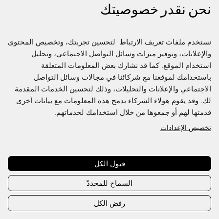
نحن نقدر خصوصيتك
نستخدم ملفات تعريف الارتباط  لتحسين تجربتك، وتخصيص المحتوى 
والإعلانات، وتوفير ميزات وسائل التواصل الاجتماعي، وتحليل 
استخدام الموقع. كما قد نشارك بعض المعلومات المتعلقة 
باستخدامك لموقعنا مع شركائنا في مجالات وسائل التواصل 
الاجتماعي والإعلانات والتحليلات، وذلك لتحسين الخدمات المقدمة 
لك. وقد يقوم هؤلاء الشركاء بدمج هذه المعلومات مع بيانات أخرى 
قدمتها لهم أو جمعوها من خلال استخدامك لخدماتهم.
تخصيص الإعدادات
Join us to access the full Directory
This content is exclusive to Fashion Futures members,
create an account or sign in to access
قبول الكل
السماح للمحددّ
Create account
Sign in
رفض الكل
Already have an account?