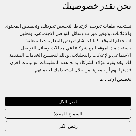
نحن نقدر خصوصيتك
نستخدم ملفات تعريف الارتباط  لتحسين تجربتك، وتخصيص المحتوى 
والإعلانات، وتوفير ميزات وسائل التواصل الاجتماعي، وتحليل 
استخدام الموقع. كما قد نشارك بعض المعلومات المتعلقة 
باستخدامك لموقعنا مع شركائنا في مجالات وسائل التواصل 
الاجتماعي والإعلانات والتحليلات، وذلك لتحسين الخدمات المقدمة 
لك. وقد يقوم هؤلاء الشركاء بدمج هذه المعلومات مع بيانات أخرى 
قدمتها لهم أو جمعوها من خلال استخدامك لخدماتهم.
تخصيص الإعدادات
Join us to access the full Directory
This content is exclusive to Fashion Futures members,
create an account or sign in to access
قبول الكل
السماح للمحددّ
Create account
Sign in
رفض الكل
Already have an account?